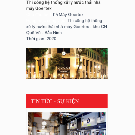
Chủ đầu tư: N
hà
Máy Goertex
Hạng mục công việc:
Thi công hệ thống
xử lý nước thải nhà máy Goertex - khu CN
Quế Võ - Bắc Ninh
Thời gian: 2020
CỬA HÀNG GUCCI VIETNAM
Chủ đầu tư: GUCCI Corporation
Hạng mục công việc: Electrical, LAN &
TIN TỨC - SỰ KIỆN
Telephone Services
Thời gian: 2010