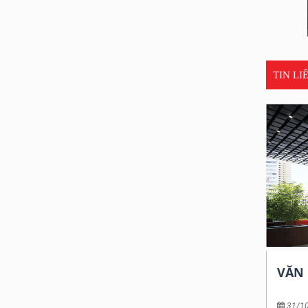
CỬA HÀNG GUCCI VIETNAM
Chủ đầu tư: GUCCI Corporation
Hạng mục công việc: Electrical, LAN &
TIN L
Telephone Services
Thời gian: 2010
LE SPA
Chủ đầu tư: le spa
Hạng mục công việc: Electrical, MATV,
VĂN
BGM, Data, Telephone
Services; Plumbing & Sanitary Services
31/1