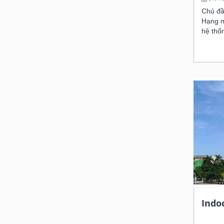
Chủ đầ
Hạng m
hệ thố
Indo