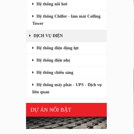
Hệ thống nồi hơi
Hệ thống Chiller - làm mát Colling
Tower
DỊCH VỤ ĐIỆN
Hệ thống điện động lực
Nhà máy Areca tại Srilanka
Hệ thống điện nhẹ
Chủ đầu tư: Tập đoàn Falcon
Hạng mục thi công: Tổng thầu cơ điện
Hệ thống chiếu sáng
Hoàn thành: năm 2018
Hệ thống máy phát - UPS - Dịch vụ
liên quan
DỰ ÁN NỔI BẬT
Thi công hệ thống xử lý nước thải nhà
máy Goertex