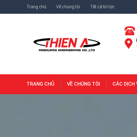
Trang chủ
Về chúng tôi
Tất cả tin tức
TRANG CHỦ
VỀ CHÚNG TÔI
CÁC DỊCH