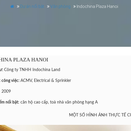
Dự án nổi bật
Văn phòng
Indochina Plaza Hanoi
HINA PLAZA HANOI
tư:
Công ty TNHH Indochina Land
 công việc:
ACMV, Electrical & Sprinkler
:
2009
ểm nổi bật:
căn hộ cao cấp, toà nhà văn phòng hạng A
MỘT SỐ HÌNH ẢNH THỰC TẾ C