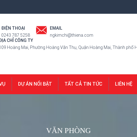
ĐIỆN THOẠI
EMAIL
0243 787 5258
ngkimchi@thiena.com
ĐỊA CHỈ CÔNG TY
109 Hoàng Mai, Phường Hoàng Văn Thụ, Quận Hoàng Mai, Thành phố H
 VỤ
DỰ ÁN NỔI BẬT
TẤT CẢ TIN TỨC
LIÊN HỆ
VĂN PHÒNG