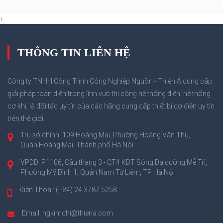
↑
THÔNG TIN LIÊN HỆ
Công ty TNHH Công Trình Công Nghiệp Nguồn - Thiên Á cung cấp
giải pháp toàn diện trong lĩnh vực thi công hệ thống điện, hệ thống
cơ khí, là đối tác uy tín của các hãng cung cấp thiết bị cơ điện uy tín
trên thế giới
Trụ sở chính: 109 Hoàng Mai, Phường Hoàng Văn Thụ,
Quận Hoàng Mai, Thành phố Hà Nội.
VPĐD: P1106, Cầu thang 3 - CT4 KĐT Sông Đà đường Mễ Trì,
Phường Mỹ Đình 1, Quận Nam Từ Liêm, TP Hà Nội
Điện Thoại: (+84) 24 3787 5258
Email: ngkimchi@thiena.com