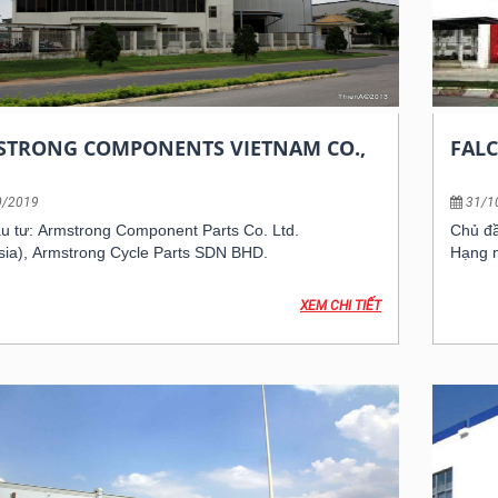
STRONG COMPONENTS VIETNAM CO.,
FAL
0/2019
31/1
u tư: Armstrong Component Parts Co. Ltd.
Chủ đầ
sia), Armstrong Cycle Parts SDN BHD.
Hạng 
XEM CHI TIẾT