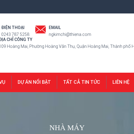
ĐIỆN THOẠI
EMAIL
0243 787 5258
ngkimchi@thiena.com
ĐỊA CHỈ CÔNG TY
109 Hoàng Mai, Phường Hoàng Văn Thụ, Quận Hoàng Mai, Thành phố H
 VỤ
DỰ ÁN NỔI BẬT
TẤT CẢ TIN TỨC
LIÊN HỆ
NHÀ MÁY