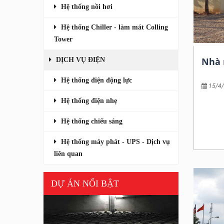
Hệ thống nồi hơi
Hệ thống Chiller - làm mát Colling
Tower
Nhà 
DỊCH VỤ ĐIỆN
Hệ thống điện động lực
15/4
Chủ đầu
Hệ thống điện nhẹ
Hạng mụ
Nhà máy Areca tại Srilanka
Hoàn t
Hệ thống chiếu sáng
Chủ đầu tư: Tập đoàn Falcon
Hệ thống máy phát - UPS - Dịch vụ
Hạng mục thi công: Tổng thầu cơ điện
liên quan
Hoàn thành: năm 2018
DỰ ÁN NỔI BẬT