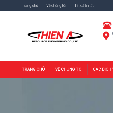
Trang chủ
Về chúng tôi
Tất cả tin tức
TRANG CHỦ
VỀ CHÚNG TÔI
CÁC DỊCH