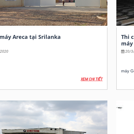
máy Areca tại Srilanka
Thi 
máy 
/2020
20/3
Chủ đầ
 tư: Tập đoàn Falcon
Hạng 
c thi công: Tổng thầu cơ điện
máy Go
hành: năm 2018
Thời g
XEM CHI TIẾT