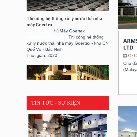
Thi công hệ thống xử lý nước thải nhà
máy Goertex
Chủ đầu tư: N
hà
Máy Goertex
Hạng mục công việc:
Thi công hệ thống
xử lý nước thải nhà máy Goertex - khu CN
ARM
Quế Võ - Bắc Ninh
LTD
Thời gian: 2020
31/1
Chủ đầ
(Malay
TIN TỨC - SỰ KIỆN
CỬA HÀNG GUCCI VIETNAM
Chủ đầu tư: GUCCI Corporation
Hạng mục công việc: Electrical, LAN &
Telephone Services
Thời gian: 2010