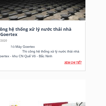
công hệ thống xử lý nước thải nhà
Goertex
/2020
u tư: N
hà
Máy Goertex
mục công việc:
Thi công hệ thống xử lý nước thải nhà
ertex - khu CN Quế Võ - Bắc Ninh
ian: 2020
XEM CHI TIẾT