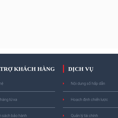
Đặc biệt, tại Hà Nội có thời
 độ bụi mịn PM2.5 vượt 3 - 4
huẩn cho phép.
 TRỢ KHÁCH HÀNG
DỊCH VỤ
hệ
Nội dung số hấp dẫn
hàng từ xa
Hoạch định chiến lược
h sách bảo hành
Quản lý tài chính